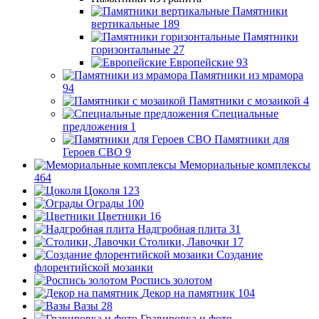
Памятники
вертикальные
189
Памятники
горизонтальные
27
Европейские
93
Памятники из мрамора
94
Памятники с мозаикой
4
Специальные
предложения
1
Памятники для
Героев СВО
9
Мемориальные комплексы
464
Цоколя
123
Ограды
100
Цветники
16
Надгробная плита
31
Столики, Лавочки
17
Создание
флорентийской мозаики
Роспись золотом
Декор на памятник
104
Вазы
28
Гравировка и фото