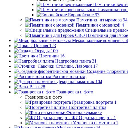
Памятники верти
Памятники гор
Европейские
93
Памятники из мрамора
94
Памятники с мозаикой
4
Специальные предло
Памятники для Геро
Мемориальные комплексы
4
Цоколя
123
Ограды
100
Цветники
16
Надгробная плита
31
Столики, Лавочки
17
Создание флорентий
Роспись золотом
Декор на памятник
104
Вазы
28
Гравировка и фото
Гравировка и фото
Гравировка портрета
1
Портретная плитка
Фото на керамике
ФИО, даты, шрифты
1
Установка памятника
1
Могильные кресты
16