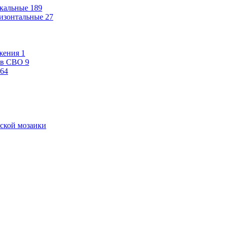
кальные
189
изонтальные
27
жения
1
ев СВО
9
64
ской мозаики