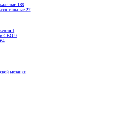
кальные
189
изонтальные
27
жения
1
ев СВО
9
64
ской мозаики