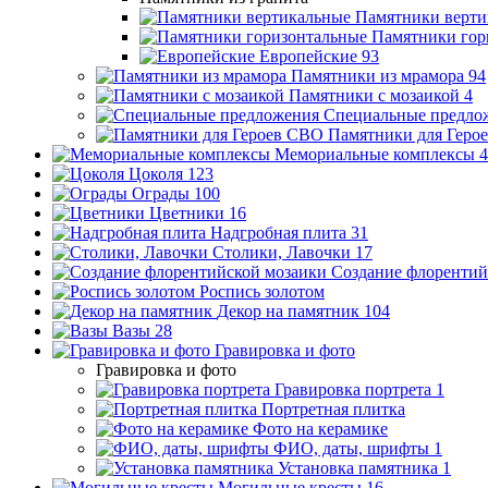
Памятники верти
Памятники гор
Европейские
93
Памятники из мрамора
94
Памятники с мозаикой
4
Специальные предло
Памятники для Геро
Мемориальные комплексы
4
Цоколя
123
Ограды
100
Цветники
16
Надгробная плита
31
Столики, Лавочки
17
Создание флорентий
Роспись золотом
Декор на памятник
104
Вазы
28
Гравировка и фото
Гравировка и фото
Гравировка портрета
1
Портретная плитка
Фото на керамике
ФИО, даты, шрифты
1
Установка памятника
1
Могильные кресты
16