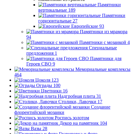
Памятники
вертикальные
189
Памятники
горизонтальные
27
Европейские
93
Памятники из мрамора
94
Памятники с мозаикой
4
Специальные
предложения
1
Памятники для
Героев СВО
9
Мемориальные комплексы
464
Цоколя
123
Ограды
100
Цветники
16
Надгробная плита
31
Столики, Лавочки
17
Создание
флорентийской мозаики
Роспись золотом
Декор на памятник
104
Вазы
28
Гравировка и фото