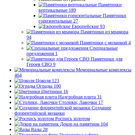
Памятники
вертикальные
189
Памятники
горизонтальные
27
Европейские
93
Памятники из мрамора
94
Памятники с мозаикой
4
Специальные
предложения
1
Памятники для
Героев СВО
9
Мемориальные комплексы
464
Цоколя
123
Ограды
100
Цветники
16
Надгробная плита
31
Столики, Лавочки
17
Создание
флорентийской мозаики
Роспись золотом
Декор на памятник
104
Вазы
28
Гравировка и фото