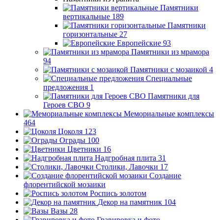
Памятники
вертикальные
189
Памятники
горизонтальные
27
Европейские
93
Памятники из мрамора
94
Памятники с мозаикой
4
Специальные
предложения
1
Памятники для
Героев СВО
9
Мемориальные комплексы
464
Цоколя
123
Ограды
100
Цветники
16
Надгробная плита
31
Столики, Лавочки
17
Создание
флорентийской мозаики
Роспись золотом
Декор на памятник
104
Вазы
28
Гравировка и фото