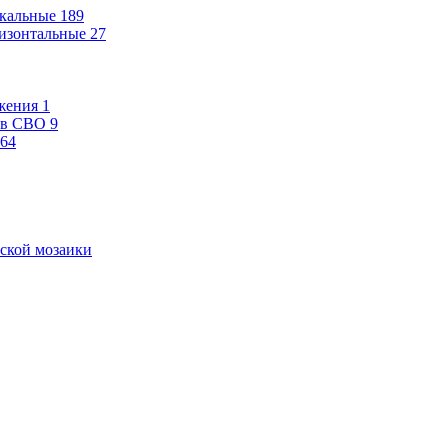
кальные
189
изонтальные
27
жения
1
ев СВО
9
64
ской мозаики