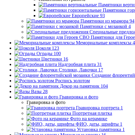
Памятники верти
Памятники гор
Европейские
93
Памятники из мрамора
94
Памятники с мозаикой
4
Специальные предло
Памятники для Геро
Мемориальные комплексы
4
Цоколя
123
Ограды
100
Цветники
16
Надгробная плита
31
Столики, Лавочки
17
Создание флорентий
Роспись золотом
Декор на памятник
104
Вазы
28
Гравировка и фото
Гравировка и фото
Гравировка портрета
1
Портретная плитка
Фото на керамике
ФИО, даты, шрифты
1
Установка памятника
1
Могильные кресты
16