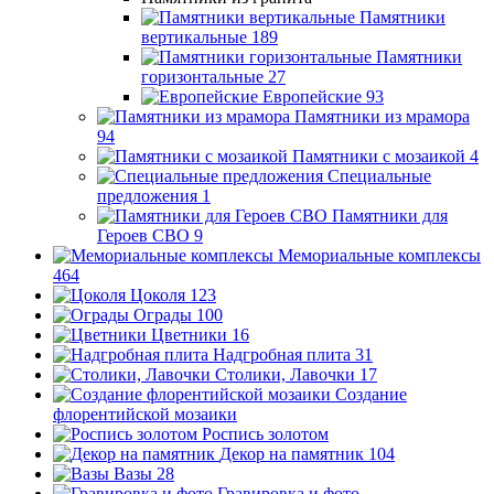
Памятники
вертикальные
189
Памятники
горизонтальные
27
Европейские
93
Памятники из мрамора
94
Памятники с мозаикой
4
Специальные
предложения
1
Памятники для
Героев СВО
9
Мемориальные комплексы
464
Цоколя
123
Ограды
100
Цветники
16
Надгробная плита
31
Столики, Лавочки
17
Создание
флорентийской мозаики
Роспись золотом
Декор на памятник
104
Вазы
28
Гравировка и фото