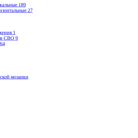
кальные
189
изонтальные
27
жения
1
ев СВО
9
64
ской мозаики