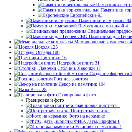
Памятники верти
Памятники гор
Европейские
93
Памятники из мрамора
94
Памятники с мозаикой
4
Специальные предло
Памятники для Геро
Мемориальные комплексы
4
Цоколя
123
Ограды
100
Цветники
16
Надгробная плита
31
Столики, Лавочки
17
Создание флорентий
Роспись золотом
Декор на памятник
104
Вазы
28
Гравировка и фото
Гравировка и фото
Гравировка портрета
1
Портретная плитка
Фото на керамике
ФИО, даты, шрифты
1
Установка памятника
1
Могильные кресты
16