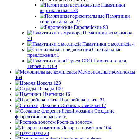
Памятники
вертикальные
189
Памятники
горизонтальные
27
Европейские
93
Памятники из мрамора
94
Памятники с мозаикой
4
Специальные
предложения
1
Памятники для
Героев СВО
9
Мемориальные комплексы
464
Цоколя
123
Ограды
100
Цветники
16
Надгробная плита
31
Столики, Лавочки
17
Создание
флорентийской мозаики
Роспись золотом
Декор на памятник
104
Вазы
28
Гравировка и фото