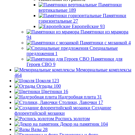
Памятники
вертикальные
189
Памятники
горизонтальные
27
Европейские
93
Памятники из мрамора
94
Памятники с мозаикой
4
Специальные
предложения
1
Памятники для
Героев СВО
9
Мемориальные комплексы
464
Цоколя
123
Ограды
100
Цветники
16
Надгробная плита
31
Столики, Лавочки
17
Создание
флорентийской мозаики
Роспись золотом
Декор на памятник
104
Вазы
28
Гравировка и фото