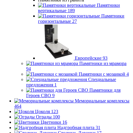
Памятники
вертикальные
189
Памятники
горизонтальные
27
Европейские
93
Памятники из мрамора
94
Памятники с мозаикой
4
Специальные
предложения
1
Памятники для
Героев СВО
9
Мемориальные комплексы
464
Цоколя
123
Ограды
100
Цветники
16
Надгробная плита
31
Столики, Лавочки
17