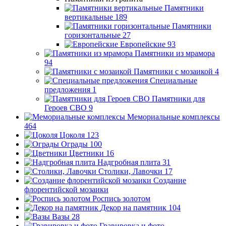
Памятники
вертикальные
189
Памятники
горизонтальные
27
Европейские
93
Памятники из мрамора
94
Памятники с мозаикой
4
Специальные
предложения
1
Памятники для
Героев СВО
9
Мемориальные комплексы
464
Цоколя
123
Ограды
100
Цветники
16
Надгробная плита
31
Столики, Лавочки
17
Создание
флорентийской мозаики
Роспись золотом
Декор на памятник
104
Вазы
28
Гравировка и фото