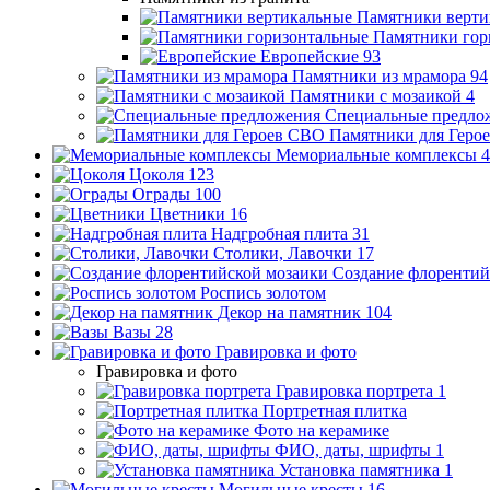
Памятники верти
Памятники гор
Европейские
93
Памятники из мрамора
94
Памятники с мозаикой
4
Специальные предло
Памятники для Геро
Мемориальные комплексы
4
Цоколя
123
Ограды
100
Цветники
16
Надгробная плита
31
Столики, Лавочки
17
Создание флорентий
Роспись золотом
Декор на памятник
104
Вазы
28
Гравировка и фото
Гравировка и фото
Гравировка портрета
1
Портретная плитка
Фото на керамике
ФИО, даты, шрифты
1
Установка памятника
1
Могильные кресты
16