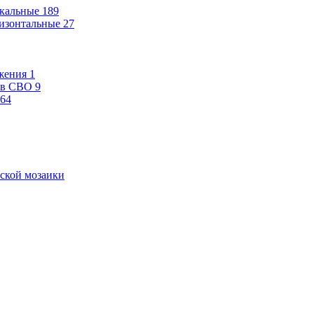
кальные
189
изонтальные
27
жения
1
ев СВО
9
64
ской мозаики