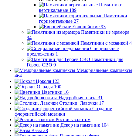
Памятники
вертикальные
189
Памятники
горизонтальные
27
Европейские
93
Памятники из мрамора
94
Памятники с мозаикой
4
Специальные
предложения
1
Памятники для
Героев СВО
9
Мемориальные комплексы
464
Цоколя
123
Ограды
100
Цветники
16
Надгробная плита
31
Столики, Лавочки
17
Создание
флорентийской мозаики
Роспись золотом
Декор на памятник
104
Вазы
28
Гравировка и фото