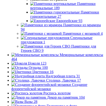
Памятники
вертикальные
189
Памятники
горизонтальные
27
Европейские
93
Памятники из мрамора
94
Памятники с мозаикой
4
Специальные
предложения
1
Памятники для
Героев СВО
9
Мемориальные комплексы
464
Цоколя
123
Ограды
100
Цветники
16
Надгробная плита
31
Столики, Лавочки
17
Создание
флорентийской мозаики
Роспись золотом
Декор на памятник
104
Вазы
28
Гравировка и фото