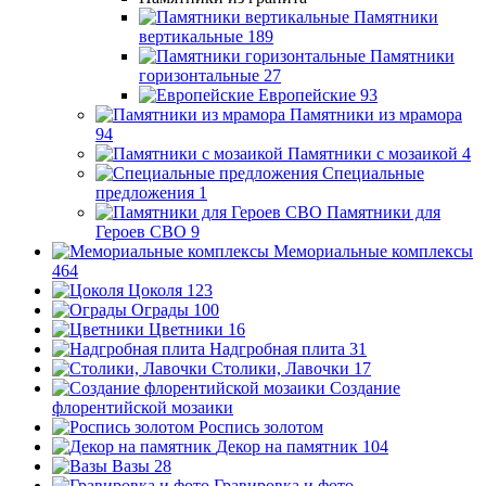
Памятники
вертикальные
189
Памятники
горизонтальные
27
Европейские
93
Памятники из мрамора
94
Памятники с мозаикой
4
Специальные
предложения
1
Памятники для
Героев СВО
9
Мемориальные комплексы
464
Цоколя
123
Ограды
100
Цветники
16
Надгробная плита
31
Столики, Лавочки
17
Создание
флорентийской мозаики
Роспись золотом
Декор на памятник
104
Вазы
28
Гравировка и фото