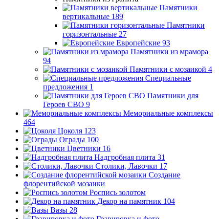
Памятники
вертикальные
189
Памятники
горизонтальные
27
Европейские
93
Памятники из мрамора
94
Памятники с мозаикой
4
Специальные
предложения
1
Памятники для
Героев СВО
9
Мемориальные комплексы
464
Цоколя
123
Ограды
100
Цветники
16
Надгробная плита
31
Столики, Лавочки
17
Создание
флорентийской мозаики
Роспись золотом
Декор на памятник
104
Вазы
28
Гравировка и фото