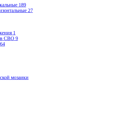
кальные
189
изонтальные
27
жения
1
ев СВО
9
64
ской мозаики