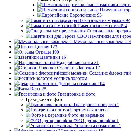
Памятники верти
Памятники гор
Европейские
93
Памятники из мрамора
94
Памятники с мозаикой
4
Специальные предло
Памятники для Геро
Мемориальные комплексы
4
Цоколя
123
Ограды
100
Цветники
16
Надгробная плита
31
Столики, Лавочки
17
Создание флорентий
Роспись золотом
Декор на памятник
104
Вазы
28
Гравировка и фото
Гравировка и фото
Гравировка портрета
1
Портретная плитка
Фото на керамике
ФИО, даты, шрифты
1
Установка памятника
1
Могильные кресты
16