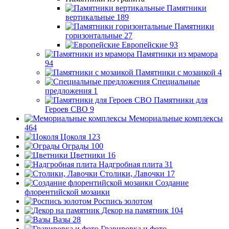
Памятники
вертикальные
189
Памятники
горизонтальные
27
Европейские
93
Памятники из мрамора
94
Памятники с мозаикой
4
Специальные
предложения
1
Памятники для
Героев СВО
9
Мемориальные комплексы
464
Цоколя
123
Ограды
100
Цветники
16
Надгробная плита
31
Столики, Лавочки
17
Создание
флорентийской мозаики
Роспись золотом
Декор на памятник
104
Вазы
28
Гравировка и фото