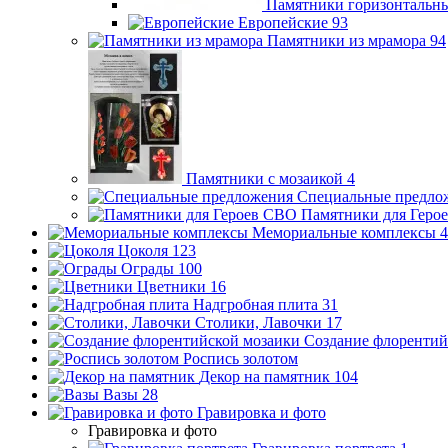
Памятники горизонтальн
Европейские
93
Памятники из мрамора
94
Памятники с мозаикой
4
Специальные предло
Памятники для Геро
Мемориальные комплексы
4
Цоколя
123
Ограды
100
Цветники
16
Надгробная плита
31
Столики, Лавочки
17
Создание флорентий
Роспись золотом
Декор на памятник
104
Вазы
28
Гравировка и фото
Гравировка и фото