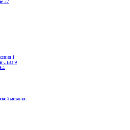
ые
27
жения
1
ев СВО
9
64
ской мозаики