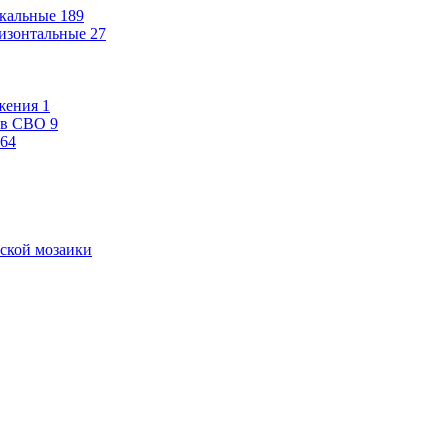
кальные
189
изонтальные
27
жения
1
ев СВО
9
64
ской мозаики