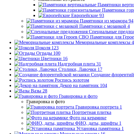
Памятники верти
Памятники гор
Европейские
93
Памятники из мрамора
94
Памятники с мозаикой
4
Специальные предло
Памятники для Геро
Мемориальные комплексы
4
Цоколя
123
Ограды
100
Цветники
16
Надгробная плита
31
Столики, Лавочки
17
Создание флорентий
Роспись золотом
Декор на памятник
104
Вазы
28
Гравировка и фото
Гравировка и фото
Гравировка портрета
1
Портретная плитка
Фото на керамике
ФИО, даты, шрифты
1
Установка памятника
1
Могильные кресты
16