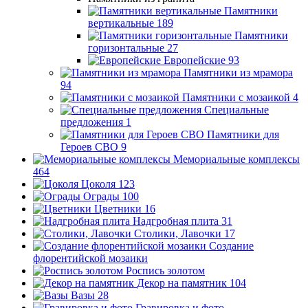
Памятники
вертикальные
189
Памятники
горизонтальные
27
Европейские
93
Памятники из мрамора
94
Памятники с мозаикой
4
Специальные
предложения
1
Памятники для
Героев СВО
9
Мемориальные комплексы
464
Цоколя
123
Ограды
100
Цветники
16
Надгробная плита
31
Столики, Лавочки
17
Создание
флорентийской мозаики
Роспись золотом
Декор на памятник
104
Вазы
28
Гравировка и фото