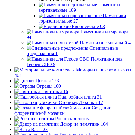
Памятники
вертикальные
189
Памятники
горизонтальные
27
Европейские
93
Памятники из мрамора
94
Памятники с мозаикой
4
Специальные
предложения
1
Памятники для
Героев СВО
9
Мемориальные комплексы
464
Цоколя
123
Ограды
100
Цветники
16
Надгробная плита
31
Столики, Лавочки
17
Создание
флорентийской мозаики
Роспись золотом
Декор на памятник
104
Вазы
28
Гравировка и фото