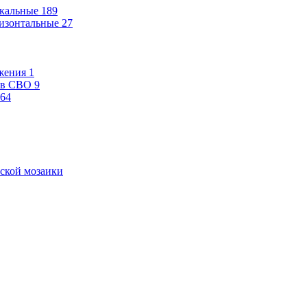
кальные
189
изонтальные
27
жения
1
ев СВО
9
64
ской мозаики