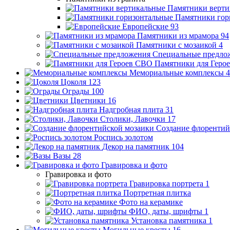
Памятники верти
Памятники гор
Европейские
93
Памятники из мрамора
94
Памятники с мозаикой
4
Специальные предло
Памятники для Геро
Мемориальные комплексы
4
Цоколя
123
Ограды
100
Цветники
16
Надгробная плита
31
Столики, Лавочки
17
Создание флорентий
Роспись золотом
Декор на памятник
104
Вазы
28
Гравировка и фото
Гравировка и фото
Гравировка портрета
1
Портретная плитка
Фото на керамике
ФИО, даты, шрифты
1
Установка памятника
1
Могильные кресты
16