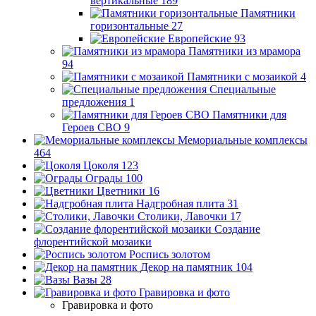
вертикальные
189
Памятники
горизонтальные
27
Европейские
93
Памятники из мрамора
94
Памятники с мозаикой
4
Специальные
предложения
1
Памятники для
Героев СВО
9
Мемориальные комплексы
464
Цоколя
123
Ограды
100
Цветники
16
Надгробная плита
31
Столики, Лавочки
17
Создание
флорентийской мозаики
Роспись золотом
Декор на памятник
104
Вазы
28
Гравировка и фото
Гравировка и фото