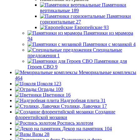
Памятники
вертикальные
189
Памятники
горизонтальные
27
Европейские
93
Памятники из мрамора
94
Памятники с мозаикой
4
Специальные
предложения
1
Памятники для
Героев СВО
9
Мемориальные комплексы
464
Цоколя
123
Ограды
100
Цветники
16
Надгробная плита
31
Столики, Лавочки
17
Создание
флорентийской мозаики
Роспись золотом
Декор на памятник
104
Вазы
28
Гравировка и фото