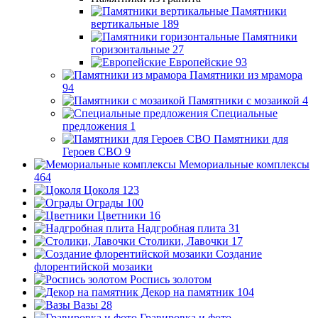
Памятники
вертикальные
189
Памятники
горизонтальные
27
Европейские
93
Памятники из мрамора
94
Памятники с мозаикой
4
Специальные
предложения
1
Памятники для
Героев СВО
9
Мемориальные комплексы
464
Цоколя
123
Ограды
100
Цветники
16
Надгробная плита
31
Столики, Лавочки
17
Создание
флорентийской мозаики
Роспись золотом
Декор на памятник
104
Вазы
28
Гравировка и фото