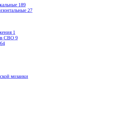
кальные
189
изонтальные
27
жения
1
ев СВО
9
64
ской мозаики