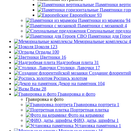
Памятники верти
Памятники гор
Европейские
93
Памятники из мрамора
94
Памятники с мозаикой
4
Специальные предло
Памятники для Геро
Мемориальные комплексы
4
Цоколя
123
Ограды
100
Цветники
16
Надгробная плита
31
Столики, Лавочки
17
Создание флорентий
Роспись золотом
Декор на памятник
104
Вазы
28
Гравировка и фото
Гравировка и фото
Гравировка портрета
1
Портретная плитка
Фото на керамике
ФИО, даты, шрифты
1
Установка памятника
1
Могильные кресты
16