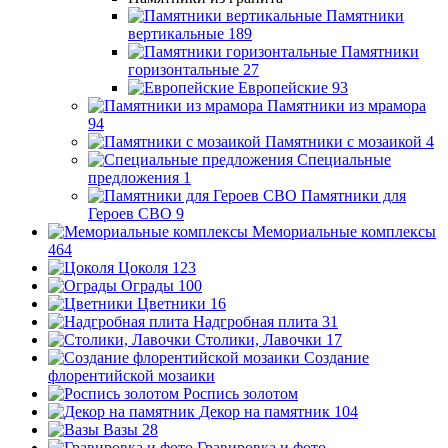
Памятники
вертикальные
189
Памятники
горизонтальные
27
Европейские
93
Памятники из мрамора
94
Памятники с мозаикой
4
Специальные
предложения
1
Памятники для
Героев СВО
9
Мемориальные комплексы
464
Цоколя
123
Ограды
100
Цветники
16
Надгробная плита
31
Столики, Лавочки
17
Создание
флорентийской мозаики
Роспись золотом
Декор на памятник
104
Вазы
28
Гравировка и фото