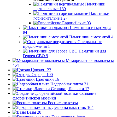
Памятники
вертикальные
189
Памятники
горизонтальные
27
Европейские
93
Памятники из мрамора
94
Памятники с мозаикой
4
Специальные
предложения
1
Памятники для
Героев СВО
9
Мемориальные комплексы
464
Цоколя
123
Ограды
100
Цветники
16
Надгробная плита
31
Столики, Лавочки
17
Создание
флорентийской мозаики
Роспись золотом
Декор на памятник
104
Вазы
28
Гравировка и фото