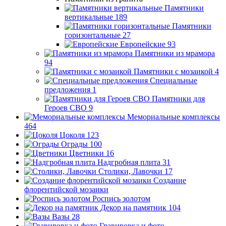
Памятники
вертикальные
189
Памятники
горизонтальные
27
Европейские
93
Памятники из мрамора
94
Памятники с мозаикой
4
Специальные
предложения
1
Памятники для
Героев СВО
9
Мемориальные комплексы
464
Цоколя
123
Ограды
100
Цветники
16
Надгробная плита
31
Столики, Лавочки
17
Создание
флорентийской мозаики
Роспись золотом
Декор на памятник
104
Вазы
28
Гравировка и фото