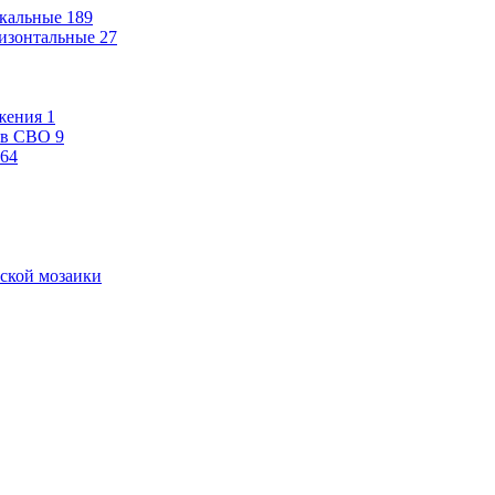
кальные
189
изонтальные
27
жения
1
ев СВО
9
64
ской мозаики