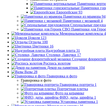
Памятники верти
Памятники гор
Европейские
93
Памятники из мрамора
94
Памятники с мозаикой
4
Специальные предло
Памятники для Геро
Мемориальные комплексы
4
Цоколя
123
Ограды
100
Цветники
16
Надгробная плита
31
Столики, Лавочки
17
Создание флорентий
Роспись золотом
Декор на памятник
104
Вазы
28
Гравировка и фото
Гравировка и фото
Гравировка портрета
1
Портретная плитка
Фото на керамике
ФИО, даты, шрифты
1
Установка памятника
1
Могильные кресты
16