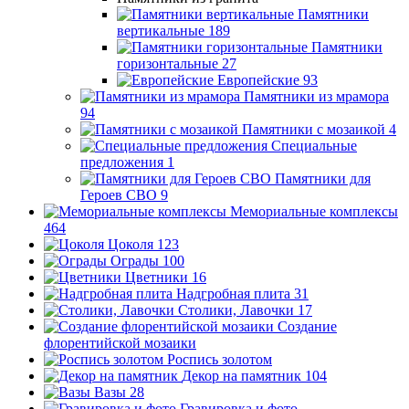
Памятники
вертикальные
189
Памятники
горизонтальные
27
Европейские
93
Памятники из мрамора
94
Памятники с мозаикой
4
Специальные
предложения
1
Памятники для
Героев СВО
9
Мемориальные комплексы
464
Цоколя
123
Ограды
100
Цветники
16
Надгробная плита
31
Столики, Лавочки
17
Создание
флорентийской мозаики
Роспись золотом
Декор на памятник
104
Вазы
28
Гравировка и фото