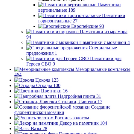
Памятники
вертикальные
189
Памятники
горизонтальные
27
Европейские
93
Памятники из мрамора
94
Памятники с мозаикой
4
Специальные
предложения
1
Памятники для
Героев СВО
9
Мемориальные комплексы
464
Цоколя
123
Ограды
100
Цветники
16
Надгробная плита
31
Столики, Лавочки
17
Создание
флорентийской мозаики
Роспись золотом
Декор на памятник
104
Вазы
28
Гравировка и фото