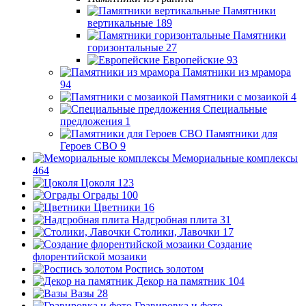
Памятники
вертикальные
189
Памятники
горизонтальные
27
Европейские
93
Памятники из мрамора
94
Памятники с мозаикой
4
Специальные
предложения
1
Памятники для
Героев СВО
9
Мемориальные комплексы
464
Цоколя
123
Ограды
100
Цветники
16
Надгробная плита
31
Столики, Лавочки
17
Создание
флорентийской мозаики
Роспись золотом
Декор на памятник
104
Вазы
28
Гравировка и фото