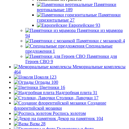
Памятники
вертикальные
189
Памятники
горизонтальные
27
Европейские
93
Памятники из мрамора
94
Памятники с мозаикой
4
Специальные
предложения
1
Памятники для
Героев СВО
9
Мемориальные комплексы
464
Цоколя
123
Ограды
100
Цветники
16
Надгробная плита
31
Столики, Лавочки
17
Создание
флорентийской мозаики
Роспись золотом
Декор на памятник
104
Вазы
28
Гравировка и фото