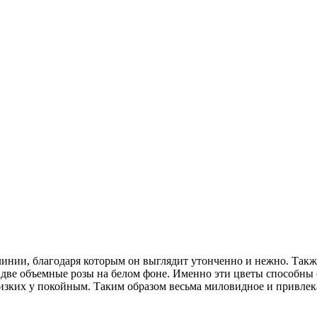
линии, благодаря которым он выглядит утонченно и нежно. Такж
я две объемные розы на белом фоне. Именно эти цветы способн
зких у покойным. Таким образом весьма миловидное и привлека