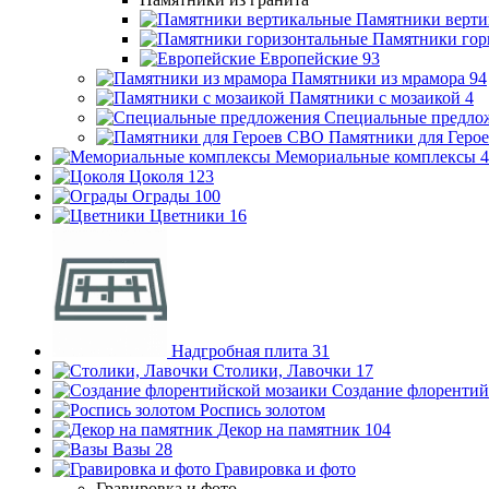
Памятники верти
Памятники гор
Европейские
93
Памятники из мрамора
94
Памятники с мозаикой
4
Специальные предло
Памятники для Геро
Мемориальные комплексы
4
Цоколя
123
Ограды
100
Цветники
16
Надгробная плита
31
Столики, Лавочки
17
Создание флорентий
Роспись золотом
Декор на памятник
104
Вазы
28
Гравировка и фото
Гравировка и фото