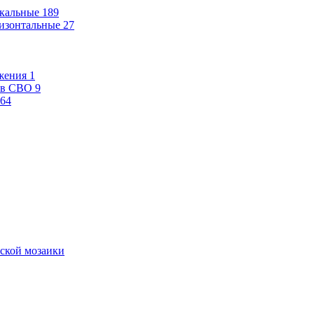
кальные
189
изонтальные
27
жения
1
ев СВО
9
64
ской мозаики