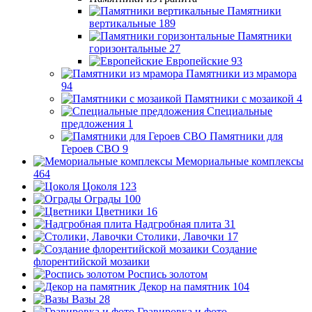
Памятники
вертикальные
189
Памятники
горизонтальные
27
Европейские
93
Памятники из мрамора
94
Памятники с мозаикой
4
Специальные
предложения
1
Памятники для
Героев СВО
9
Мемориальные комплексы
464
Цоколя
123
Ограды
100
Цветники
16
Надгробная плита
31
Столики, Лавочки
17
Создание
флорентийской мозаики
Роспись золотом
Декор на памятник
104
Вазы
28
Гравировка и фото