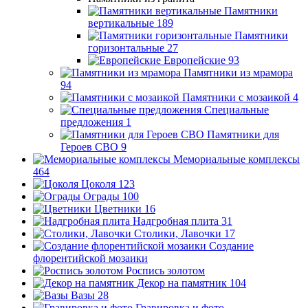
Памятники
вертикальные
189
Памятники
горизонтальные
27
Европейские
93
Памятники из мрамора
94
Памятники с мозаикой
4
Специальные
предложения
1
Памятники для
Героев СВО
9
Мемориальные комплексы
464
Цоколя
123
Ограды
100
Цветники
16
Надгробная плита
31
Столики, Лавочки
17
Создание
флорентийской мозаики
Роспись золотом
Декор на памятник
104
Вазы
28
Гравировка и фото