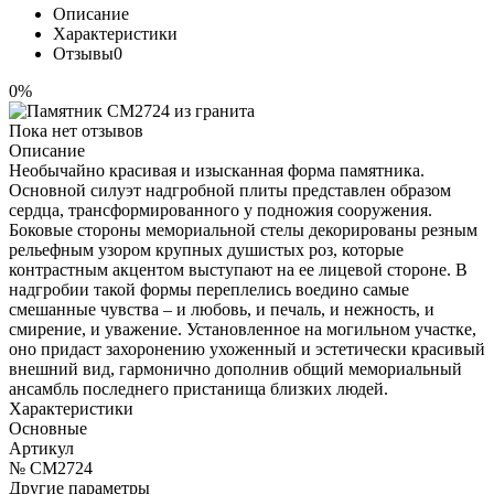
Описание
Характеристики
Отзывы
0
0%
Пока нет отзывов
Описание
Необычайно красивая и изысканная форма памятника.
Основной силуэт надгробной плиты представлен образом
сердца, трансформированного у подножия сооружения.
Боковые стороны мемориальной стелы декорированы резным
рельефным узором крупных душистых роз, которые
контрастным акцентом выступают на ее лицевой стороне. В
надгробии такой формы переплелись воедино самые
смешанные чувства – и любовь, и печаль, и нежность, и
смирение, и уважение. Установленное на могильном участке,
оно придаст захоронению ухоженный и эстетически красивый
внешний вид, гармонично дополнив общий мемориальный
ансамбль последнего пристанища близких людей.
Характеристики
Основные
Артикул
№ CM2724
Другие параметры