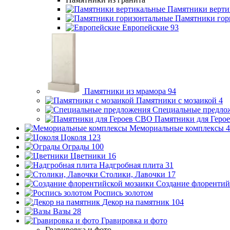
Памятники верти
Памятники гор
Европейские
93
Памятники из мрамора
94
Памятники с мозаикой
4
Специальные предло
Памятники для Геро
Мемориальные комплексы
4
Цоколя
123
Ограды
100
Цветники
16
Надгробная плита
31
Столики, Лавочки
17
Создание флорентий
Роспись золотом
Декор на памятник
104
Вазы
28
Гравировка и фото
Гравировка и фото