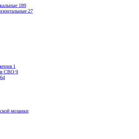
кальные
189
изонтальные
27
жения
1
ев СВО
9
64
ской мозаики