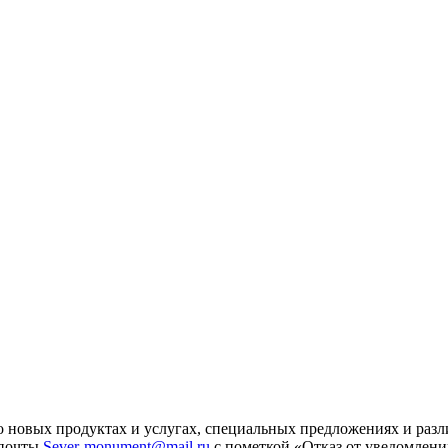
 новых продуктах и услугах, специальных предложениях и разл
 почты
Sever-monument@mail.ru
с пометкой «Отказ от уведомлени