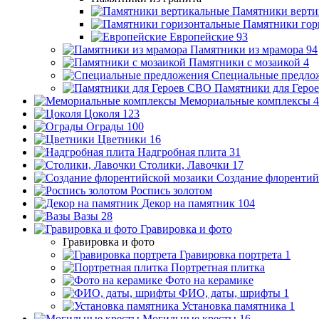
Памятники верти
Памятники гор
Европейские
93
Памятники из мрамора
94
Памятники с мозаикой
4
Специальные предло
Памятники для Геро
Мемориальные комплексы
4
Цоколя
123
Ограды
100
Цветники
16
Надгробная плита
31
Столики, Лавочки
17
Создание флорентий
Роспись золотом
Декор на памятник
104
Вазы
28
Гравировка и фото
Гравировка и фото
Гравировка портрета
1
Портретная плитка
Фото на керамике
ФИО, даты, шрифты
1
Установка памятника
1
Могильные кресты
16