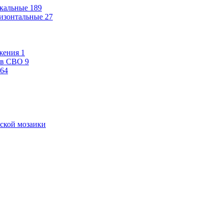
кальные
189
изонтальные
27
жения
1
ев СВО
9
64
ской мозаики