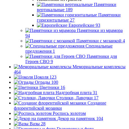
Памятники
вертикальные
189
Памятники
горизонтальные
27
Европейские
93
Памятники из мрамора
94
Памятники с мозаикой
4
Специальные
предложения
1
Памятники для
Героев СВО
9
Мемориальные комплексы
464
Цоколя
123
Ограды
100
Цветники
16
Надгробная плита
31
Столики, Лавочки
17
Создание
флорентийской мозаики
Роспись золотом
Декор на памятник
104
Вазы
28
Гравировка и фото