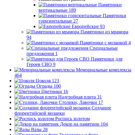
Памятники
вертикальные
189
Памятники
горизонтальные
27
Европейские
93
Памятники из мрамора
94
Памятники с мозаикой
4
Специальные
предложения
1
Памятники для
Героев СВО
9
Мемориальные комплексы
464
Цоколя
123
Ограды
100
Цветники
16
Надгробная плита
31
Столики, Лавочки
17
Создание
флорентийской мозаики
Роспись золотом
Декор на памятник
104
Вазы
28
Гравировка и фото