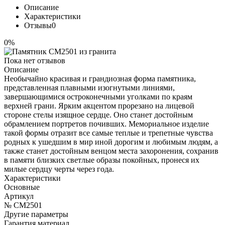
Описание
Характеристики
Отзывы
0
0%
Пока нет отзывов
Описание
Необычайно красивая и грандиозная форма памятника,
представленная плавными изогнутыми линиями,
завершающимися остроконечными уголками по краям
верхней грани. Ярким акцентом прорезано на лицевой
стороне стелы изящное сердце. Оно станет достойным
обрамлением портретов почивших. Мемориальное изделие
такой формы отразит все самые теплые и трепетные чувства
родных к ушедшим в мир иной дорогим и любимым людям, а
также станет достойным венцом места захоронения, сохранив
в памяти близких светлые образы покойных, пронеся их
милые сердцу черты через года.
Характеристики
Основные
Артикул
№ CM2501
Другие параметры
Гарантия материал