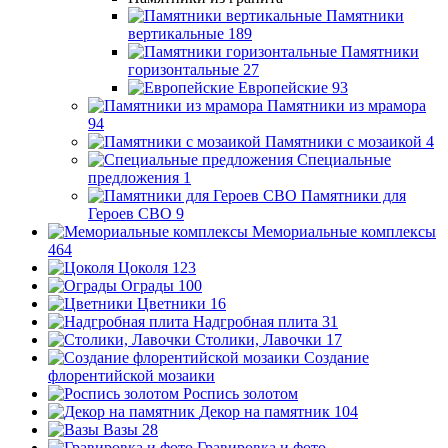
Памятники
вертикальные
189
Памятники
горизонтальные
27
Европейские
93
Памятники из мрамора
94
Памятники с мозаикой
4
Специальные
предложения
1
Памятники для
Героев СВО
9
Мемориальные комплексы
464
Цоколя
123
Ограды
100
Цветники
16
Надгробная плита
31
Столики, Лавочки
17
Создание
флорентийской мозаики
Роспись золотом
Декор на памятник
104
Вазы
28
Гравировка и фото