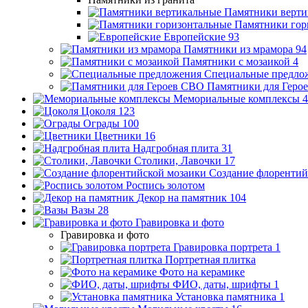
Памятники верти
Памятники гор
Европейские
93
Памятники из мрамора
94
Памятники с мозаикой
4
Специальные предло
Памятники для Геро
Мемориальные комплексы
4
Цоколя
123
Ограды
100
Цветники
16
Надгробная плита
31
Столики, Лавочки
17
Создание флорентий
Роспись золотом
Декор на памятник
104
Вазы
28
Гравировка и фото
Гравировка и фото
Гравировка портрета
1
Портретная плитка
Фото на керамике
ФИО, даты, шрифты
1
Установка памятника
1