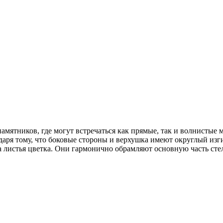
мятников, где могут встречаться как прямые, так и волнистые
аря тому, что боковые стороны и верхушка имеют округлый изги
на листья цветка. Они гармонично обрамляют основную часть ст