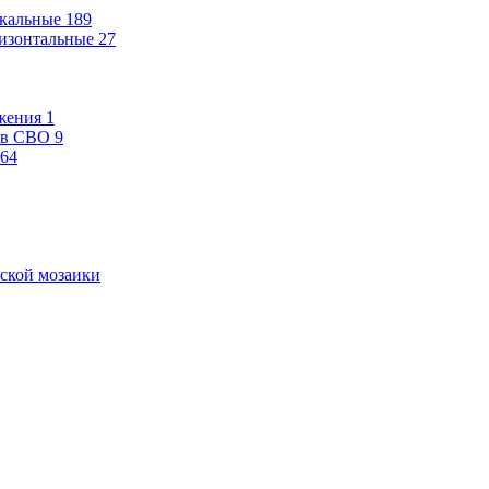
кальные
189
изонтальные
27
жения
1
ев СВО
9
64
ской мозаики