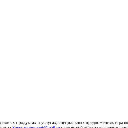
 новых продуктах и услугах, специальных предложениях и разл
 почты
Sever-monument@mail.ru
с пометкой «Отказ от уведомлени