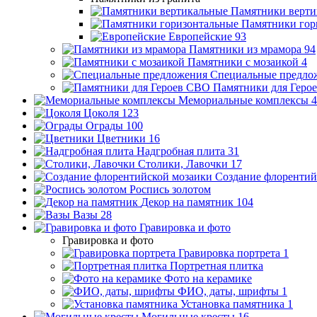
Памятники верти
Памятники гор
Европейские
93
Памятники из мрамора
94
Памятники с мозаикой
4
Специальные предло
Памятники для Геро
Мемориальные комплексы
4
Цоколя
123
Ограды
100
Цветники
16
Надгробная плита
31
Столики, Лавочки
17
Создание флорентий
Роспись золотом
Декор на памятник
104
Вазы
28
Гравировка и фото
Гравировка и фото
Гравировка портрета
1
Портретная плитка
Фото на керамике
ФИО, даты, шрифты
1
Установка памятника
1
Могильные кресты
16