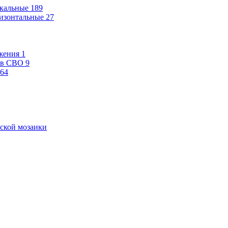
кальные
189
изонтальные
27
жения
1
ев СВО
9
64
ской мозаики