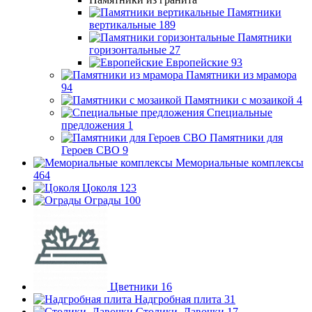
Памятники
вертикальные
189
Памятники
горизонтальные
27
Европейские
93
Памятники из мрамора
94
Памятники с мозаикой
4
Специальные
предложения
1
Памятники для
Героев СВО
9
Мемориальные комплексы
464
Цоколя
123
Ограды
100
Цветники
16
Надгробная плита
31
Столики, Лавочки
17