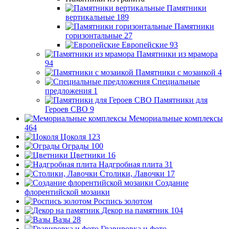
Памятники
вертикальные
189
Памятники
горизонтальные
27
Европейские
93
Памятники из мрамора
94
Памятники с мозаикой
4
Специальные
предложения
1
Памятники для
Героев СВО
9
Мемориальные комплексы
464
Цоколя
123
Ограды
100
Цветники
16
Надгробная плита
31
Столики, Лавочки
17
Создание
флорентийской мозаики
Роспись золотом
Декор на памятник
104
Вазы
28
Гравировка и фото